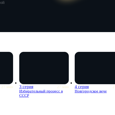
ной
3 серия
4 серия
27 мин
27 мин
2
Избирательный процесс в
Новгородское вече
СССР