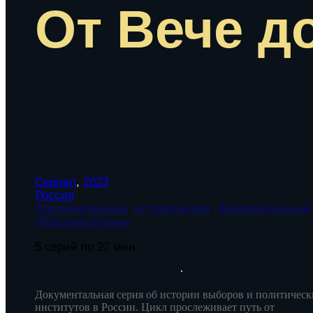
От Вече д
Сериал
,
2023
Россия
Документальные
,
исторические
,
Документальные
образовательные
5 серий по 27 мин
Документальная серия об истории выборов и политическ
институтов в России. Цикл прослеживает путь от