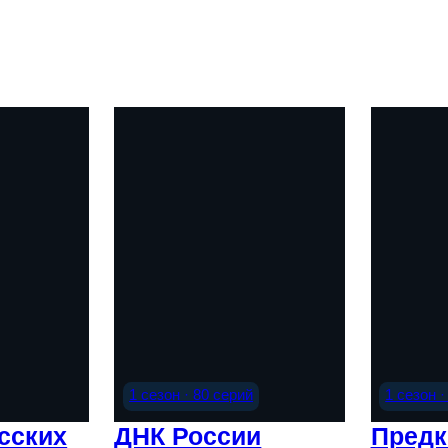
1 сезон · 80 серий
1 сезон ·
сских
ДНК России
Предк