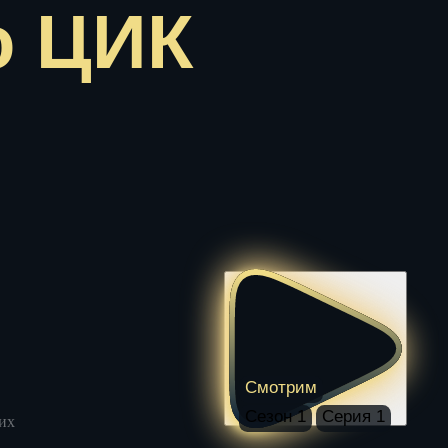
о ЦИК
Смотрим
Сезон 1
Серия 1
их