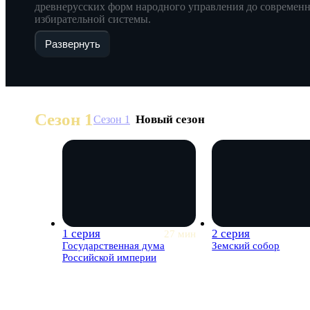
древнерусских форм народного управления до современ
избирательной системы.
Развернуть
Сезон 1
Новый сезон
Сезон 1
1 серия
2 серия
27 мин
Государственная дума
Земский собор
Российской империи