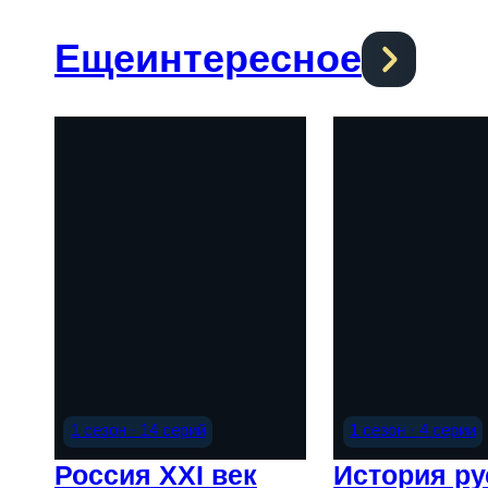
Еще
интересное
1 сезон · 14 серий
1 сезон · 4 серии
Россия XXI век
История ру