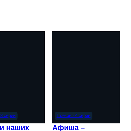
 8 серий
1 сезон · 4 серии
и наших
Афиша –