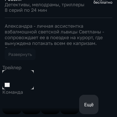
бесплатно
Детективы
,
мелодрамы
,
триллеры
8 серий по 24 мин
Александра - личная ассистентка
взбалмошной светской львицы Светланы -
сопровождает ее в поездке на курорт, где
вынуждена потакать всем ее капризам.
Заприметив в санатории недавно
овдовевшего богача Максима Морозова,
Развернуть
Светлана из кожи вон лезет, чтобы привлечь
его внимание, но … от усердия ломает ногу.
Трейлер
Максим навещает Светлану в больнице и
знакомится с Александрой. Между молодыми
людьми вспыхивает чувство, и уже спустя
неделю Морозов делает Саше предложение,
Команда
которое та принимает. Максим привозит
молодую жену в свой роскошный дом, где
Ещё
скромной девушке пока все кажется
пугающим: и роскошь, и обитатели особняка.