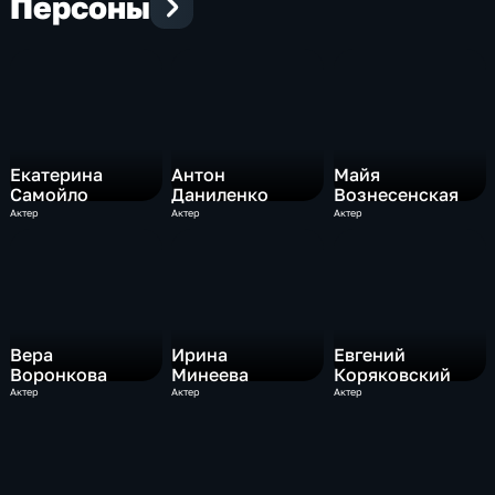
Персоны
Екатерина
Антон
Майя
Самойло
Даниленко
Вознесенская
Актер
Актер
Актер
Вера
Ирина
Евгений
Воронкова
Минеева
Коряковский
Актер
Актер
Актер