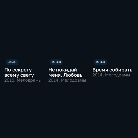
По секрету
Не покидай
Время собирать
всему свету
меня, Любовь
2014
, Мелодрамы
2015
, Мелодрамы
2014
, Мелодрамы