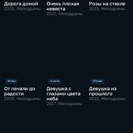
Дорога домой
Очень плохая
Розы на стекле
невеста
2020
, Мелодрамы
2019
, Мелодрамы
2021
, Мелодрамы
От печали до
Девушка с
Девушка из
радости
глазами цвета
прошлого
неба
2020
, Мелодрамы
2022
, Мелодрамы
2017
, Мелодрамы