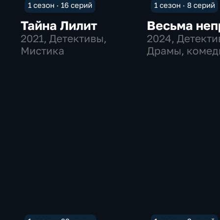
1 сезон · 16 серий
1 сезон · 8 серий
Тайна Лилит
Весьма неп
2021
, Детективы,
2024
, Детекти
Мистика
Драмы, комед