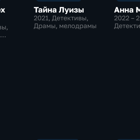
ех
Тайна Луизы
Анна 
2021
, Детективы,
2022 – 
Драмы, мелодрамы
Детекти
вы,
,