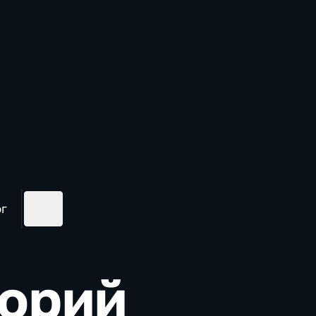
ог
торий