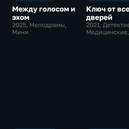
Между голосом и
Ключ от вс
эхом
дверей
2025
, Мелодрамы,
2021
, Детекти
Мини
Медицинские
мелодрамы