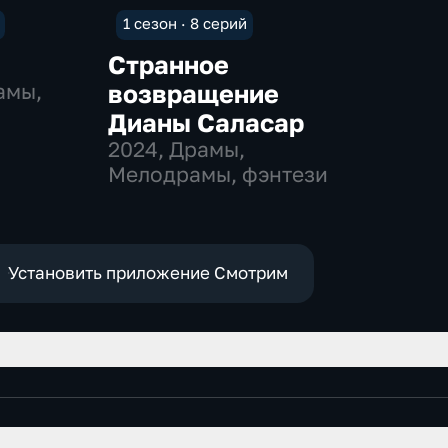
1 сезон · 8 серий
Странное
амы,
возвращение
Дианы Саласар
2024
, Драмы,
Мелодрамы, фэнтези
Установить приложение Смотрим