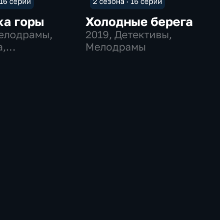
 16 серий
2 сезона · 16 серий
ка горы
Холодные берега
Мелодрамы,
2019
, Детективы,
а,
Мелодрамы
чения