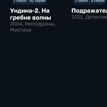
1 сезон · 92 серии
1 сезон · 8 серий
Ундина-2. На
Подражате
гребне волны
2021
, Детекти
2004
, Мелодрамы,
Мистика