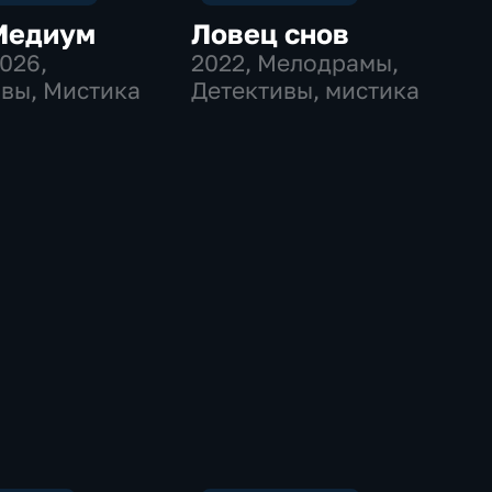
Медиум
Ловец снов
2026
,
2022
, Мелодрамы,
вы, Мистика
Детективы, мистика