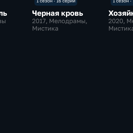
1 сезон · 16 серий
1 сезон ·
ль
Черная кровь
Хозяй
вы
2017
, Мелодрамы,
2020
, 
Мистика
Мистик
приклю