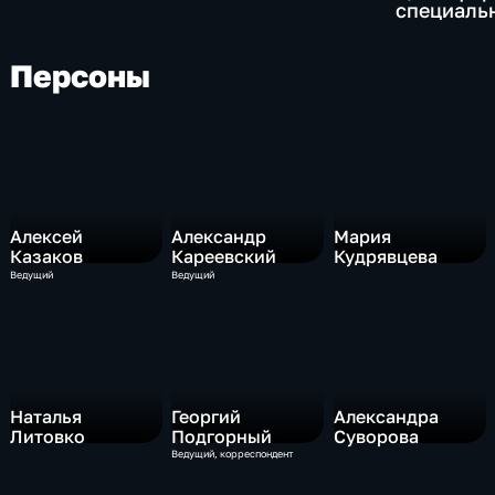
триумф наших спортсменок
специаль
группу по
Кубе.
Персоны
Алексей
Александр
Мария
Казаков
Кареевский
Кудрявцева
Ведущий
Ведущий
Наталья
Георгий
Александра
Литовко
Подгорный
Суворова
Ведущий, корреспондент