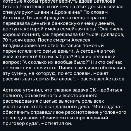
которые якобы требует вернуть вдова Баталова
Гитана Леонтенко, и почему на этих деньгах сейчас
спекулируют Цивин и Дрожжина? По словам
Астахова, Гитана Аркадьевна неоднократно
передавала деньги в банковскую ячейку деньги,
доступ к которой имела семейная пара. "Она очень
хорошо помнит, как передавала 60 тысяч долларов,
70 тысяч евро. После смерти Алексея
Владимировича многие пытались помочь и
перечисляли его семье деньги. А сегодня в этой
ячейке ничего! Кто их забрал? Возник резонный
вопрос: "А сколько их вообще было?" Никто сейчас
не может их посчитать. Цивин сам лично обозначил
эту сумму, на которую, по его словам, может
рассчитывать семья Баталова", – рассказал Астахов.
Астахов уточнил, что главная задача СК – добиться
полного, объективного и всестороннего
расследования с целью выяснить роль всех
участников этого скандального дела. "Моя задача –
обеспечить справедливое рассмотрение уголовного
преследования обвиняемых и справедливый
приговор суда", – отметил он.