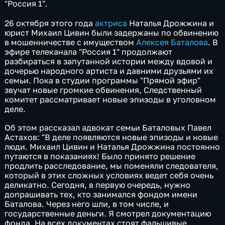
"Россия 1".
26 октября этого года
актриса
Наталья Дрожжина и
юрист Михаил Цивин были задержаны по обвинению
в мошенничестве с имуществом
Алексея Баталова
. В
эфире телеканала "Россия 1" продолжают
разбираться в запутанной истории между вдовой и
дочерью народного артиста и давними друзьями их
семьи. Пока в студии программы "Прямой эфир"
звучат новые громкие обвинения, Следственный
комитет рассматривает новые эпизоды в уголовном
деле.
Об этом рассказал адвокат семьи Баталовых Павел
Астахов: "В деле появляются новые эпизоды и новые
люди. Михаил Цивин и Наталья Дрожжина постоянно
путаются в показаниях! Было принято решение
продлить расследование, мы поменяли следователя,
который в этих сложных условиях ведет себя очень
деликатно. Сегодня, в первую очередь, нужно
допрашивать тех, кто занимался фондом имени
Баталова. Через него шли, в том числе, и
государственные деньги. Я смотрел документацию
фонда. На всех документах стоят фальшивые