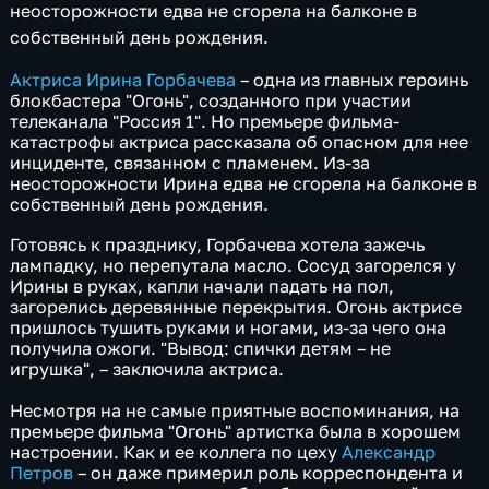
неосторожности едва не сгорела на балконе в
собственный день рождения.
Актриса
Ирина Горбачева
– одна из главных героинь
блокбастера "Огонь", созданного при участии
телеканала "Россия 1". Но премьере фильма-
катастрофы актриса рассказала об опасном для нее
инциденте, связанном с пламенем. Из-за
неосторожности Ирина едва не сгорела на балконе в
собственный день рождения.
Готовясь к празднику, Горбачева хотела зажечь
лампадку, но перепутала масло. Сосуд загорелся у
Ирины в руках, капли начали падать на пол,
загорелись деревянные перекрытия. Огонь актрисе
пришлось тушить руками и ногами, из-за чего она
получила ожоги. "Вывод: спички детям – не
игрушка", – заключила актриса.
Несмотря на не самые приятные воспоминания, на
премьере фильма "Огонь" артистка была в хорошем
настроении. Как и ее коллега по цеху
Александр
Петров
– он даже примерил роль корреспондента и