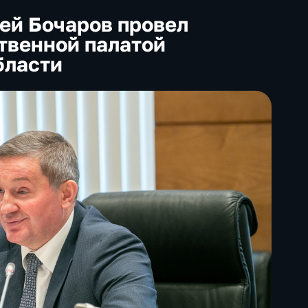
ей Бочаров провел
твенной палатой
бласти