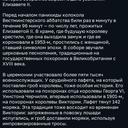
Елизавете II.
Перед началом панихиды колокола
Вестминстерского аббатства били раз в минуту в
течение 96 минут — по числу лет, прожитых
Елизаветой II. В храме, где будущую королеву
крестили, где она выходила замуж и где ее
короновали в 1953-м, простились с женщиной,
ставшей символом эпохи. В соборе звучали
церковные песнопения, традиционные на
государственных похоронах в Великобритании с
XVIII века.
В церемонии участвовало более пяти тысяч
военнослужащих. У орудийного лафета, на который
поставлен гроб королевы, тоже особая история. Его
использовали на похоронах отца королевы Георга VI,
Уинстона Черчилля, впервые использовали в 1901-м,
на похоронах королевы Виктории. Лафет тянут 142
моряка. Эта традиция тоже восходит ко временам
Виктории: запряженные в повозку лошади
испугались, и гроб доставили моряки, используя
импровизированные тросы.