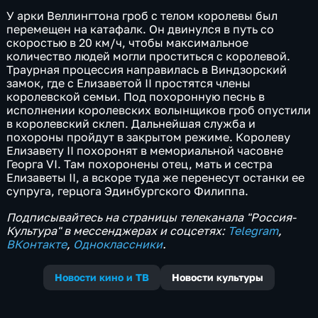
У арки Веллингтона гроб с телом королевы был
перемещен на катафалк. Он двинулся в путь со
скоростью в 20 км/ч, чтобы максимальное
количество людей могли проститься с королевой.
Траурная процессия направилась в Виндзорский
замок, где с Елизаветой II простятся члены
королевской семьи. Под похоронную песнь в
исполнении королевских волынщиков гроб опустили
в королевский склеп. Дальнейшая служба и
похороны пройдут в закрытом режиме. Королеву
Елизавету II похоронят в мемориальной часовне
Георга VI. Там похоронены отец, мать и сестра
Елизаветы II, а вскоре туда же перенесут останки ее
супруга, герцога Эдинбургского Филиппа.
Подписывайтесь на страницы телеканала "Россия-
Культура" в мессенджерах и соцсетях:
Telegram
,
ВКонтакте
,
Одноклассники
.
Новости кино и ТВ
Новости культуры