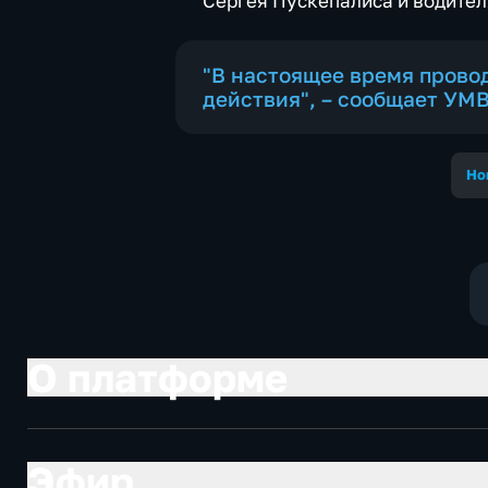
Сергея Пускепалиса и водите
"В настоящее время прово
действия", – сообщает УМ
Но
О платформе
Эфир