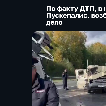
По факту ДТП, в 
Пускепалис, воз
дело