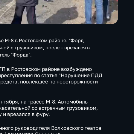
се М-8 в Ростовском районе. "Форд
ной с грузовиком, после – врезался в
тель "Форда".
ТП в Ростовском районе возбуждено
преступления по статье "Нарушение ПДД
средств, повлекшее по неосторожности
нтября, на трассе М-8. Автомобиль
 касательной со встречным грузовиком,
у и врезался в фуру.
нного руководителя Волковского театра