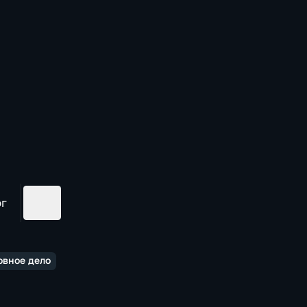
ог
овное дело