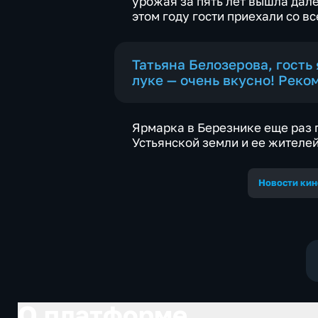
урожая за пять лет вышла дале
этом году гости приехали со вс
Татьяна Белозерова, гост
луке — очень вкусно! Реко
Ярмарка в Березнике еще раз 
Устьянской земли и ее жителей
Новости кин
О платформе