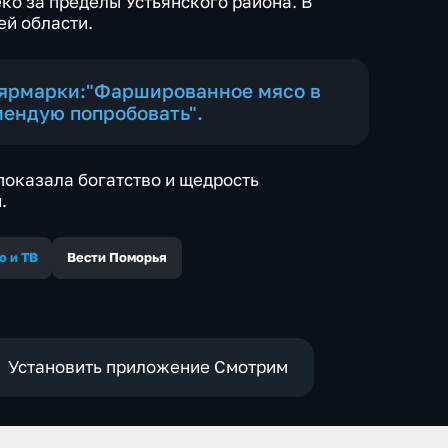
ко за пределы Устьянского района. В
ей области.
ь ярмарки:"Фаршированное мясо в
мендую попробовать".
показала богатство и щедрость
.
о и ТВ
Вести Поморья
Установить приложение Смотрим