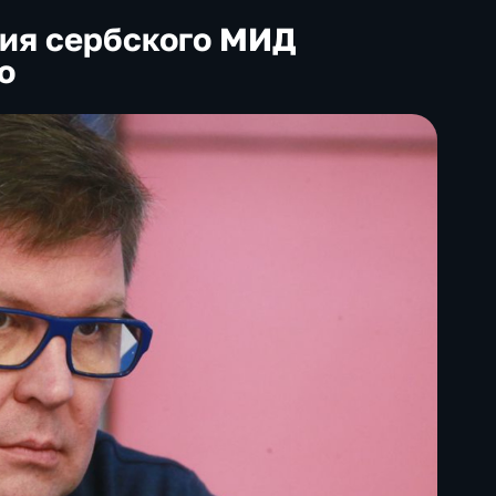
ия сербского МИД
о