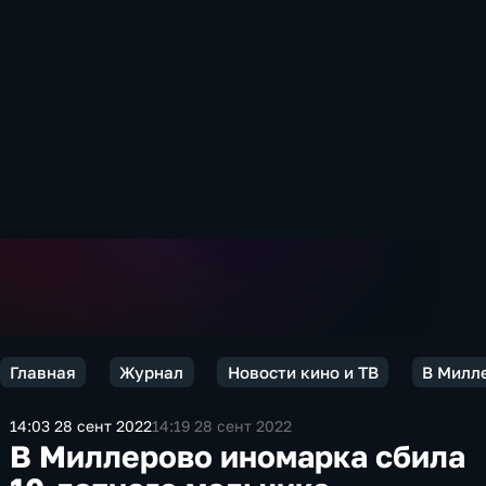
Главная
Журнал
Новости кино и ТВ
В Милле
14:03 28 сент 2022
14:19 28 сент 2022
В Миллерово иномарка сбила