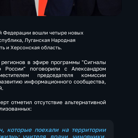
ой Федерации вошли четыре новых
спублика, Луганская Народная
ть и Херсонская область.
 регионов в эфире программы "Сигналы
о России" поговорили с Александром
естителем председателя комиссии
развитию информационного сообщества,
й.
ерт отметил отсутствие альтернативной
лизованных:
н, которые поехали на территории
жизнь: учителя, врачи, чиновники.