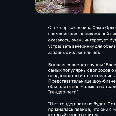
С тех пор как певица Ольга Орл
внимание поклонников к ней лиш
оказалось, очень интересует, бу
устраивать вечеринку для объя
западных коллег или нет.
Бывшая солистка группы "Блест
самых популярных вопросов о 
неоднократно интересовались 
Представительница шоу-бизнес
объявлять пол малыша на трад
"гендер-пати".
"Нет, гендер-пати не будет. Пот
призналась певица, что они с 
который скоро родится.