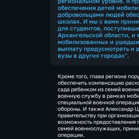
региональном уровне. Я п
обеспечения детей мобил
добровольцами людей обе
школах. И мы с вами прин
для студентов, поступивши
Архангельской области, и 
мобилизованных и ушедши
выплату предусмотреть и д
вузы в других городах".
Кроме того, глава региона по
обеспечить компенсацию расхо
сада ребенком из семей военн
военную службу в рамках моби
специальной военной операции
обороны. И также Александр 
правительству при организаци
возможность предоставления п
семей военнослужащих, прини
операции.