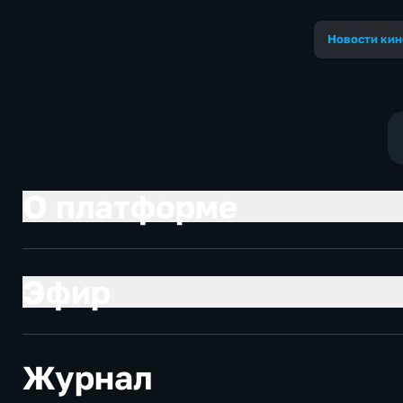
Новости кин
О платформе
Эфир
Журнал