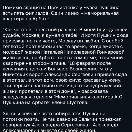
Помимо здания на Пречистенке у музея Пушкина
есть пять филиалов. Один из них – мемориальная
квартира на Арбате.
"Как часто в горестной разлуке. В моей блуждающей
судьбе, Москва, я думал о тебе!" И хотя Пушкин сюда
приезжал не так часто, Москву он любил. С особой
теплотой поэт вспоминал то время, когда вместе с
молодой женой Натальей Николаевной Гончаровой
жили здесь, на Арбате, вот в этом доме, в съемной
квартире на втором этаже. "18 февраля после
венчания в церкви Большое Вознесение, что у
Никитских ворот, Александр Сергеевич привел сюда
в этот зал, в этот дом, свою юную красавицу жену.
Три первых счастливых месяца этой супружеской
жизни пролетели в этом доме", – рассказала
заведующая отделом "Мемориальная квартира А.С.
Пушкина на Арбате" Елена Шустова.
Здесь и сейчас часто собираются Пушкины –
потомки поэта. Не так давно из Бельгии приезжал
праправнук Александра Сергеевича – Александр
Александрович вместе со своей женой.