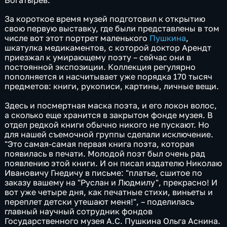
За короткое время музей подготовил к открытию
свою первую выставку, где были представлены в том
числе вот этот портрет маленького
Пушкина
,
шкатулка медикаментов, с которой доктор Арендт
приезжал к умирающему поэту – сейчас они в
постоянной экспозиции. Коллекция регулярно
пополняется и насчитывает уже порядка 170 тысяч
предметов: книги, рукописи, картины, личные вещи.
Здесь и посмертная маска поэта, и его локон волос,
а сколько еще хранится в закрытом фонде музея. В
отдел редкой книги обычно никого не пускают. Но
для нашей съемочной группы сделали исключение.
"Это самая-самая первая книга поэта, которая
появилась в печати. Молодой поэт был очень рад
появлению этой книги. И он писал издателю Николаю
Ивановичу Гнедичу в письме: "платье, сшитое по
заказу вашему на "Руслан и Людмилу", прекрасно! И
вот уже четыре дня, как печатные стихи, виньеты и
переплет детски утешают меня!", – поделилась
главный научный сотрудник фондов
Государственного музея А.С. Пушкина Ольга Аснина.