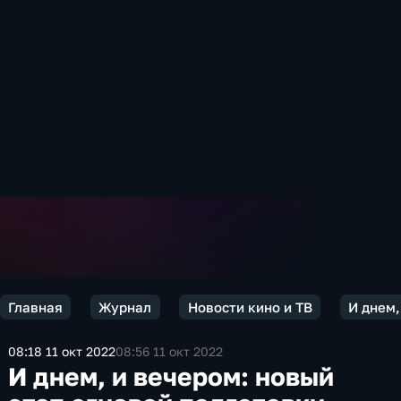
Главная
Журнал
Новости кино и ТВ
И днем,
08:18 11 окт 2022
08:56 11 окт 2022
И днем, и вечером: новый