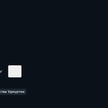
ог
ства Удмуртии