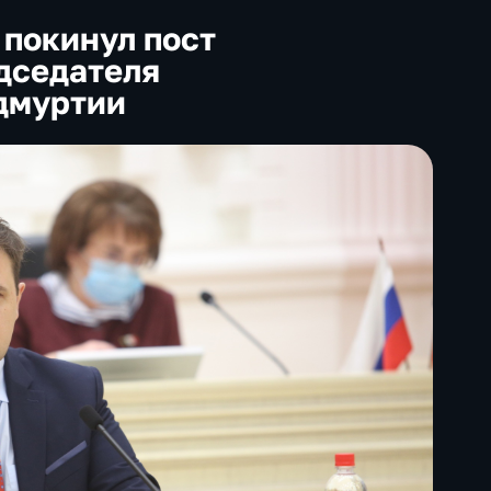
 покинул пост
дседателя
дмуртии