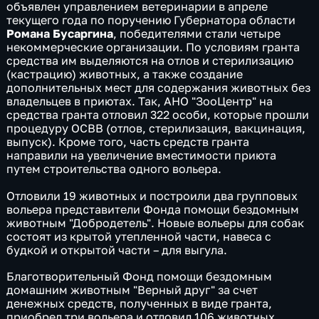
объявлен управлением ветеринарии в апреле
текущего года по поручению Губернатора области
Романа Бусаргина
, победителями стали четыре
некоммерческие организации. По условиям гранта
средства им выделяются на отлов и стерилизацию
(кастрацию) животных, а также создание
дополнительных мест для содержания животных без
владельцев в приютах. Так, АНО "ЗооЦентр" на
средства гранта отловил 322 особи, которые прошли
процедуру ОСВВ (отлов, стерилизация, вакцинация,
выпуск). Кроме того, часть средств гранта
направили на увеличение вместимости приюта
путем строительства одного вольера.
Отловили 19 животных и построили два групповых
вольера представители Фонда помощи бездомным
животным "Добродетель". Новые вольеры для собак
состоят из крытой утепленной части, навеса с
будкой и открытой части – для выгула.
Благотворительный Фонд помощи бездомным
домашним животным "Верный друг" за счет
денежных средств, полученных в виде гранта,
приобрел три вольера и отловил 106 животных.