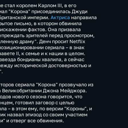
 стал королем Карлом III, в его
иал "Корона" присоединилась Джуди
Британской империи.
Актриса
направила
рытое письмо, в котором обвинила
м искажении фактов. Она призвала
преждать зрителей перед просмотром,
ленную драму". Денч просит Netflix
позиционировании сериала – в знак
вете II, к семье и к нации в целом.
звезда бондианы хвалила, а сейчас
между исторической достоверностью и
".
второв сериала "Корона" прозвучало из
а Великобритании Джона Мейджора.
зодов нового сезона говорится, что
инцем, готовил заговор с целью
ла – в этом ему, по версии "Короны", и
ик назвал эпизод со своим участием
" и отверг все обвинения.