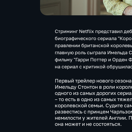
Стриминг Netflix представил де
биографического сериала "Коро
правлении британской королевы
главную роль сыграла Имельда 
фильму "Гарри Поттер и Орден 
на сериал с критикой обрушила
Первый трейлер нового сезона
Имельду Стонтон в роли корол
одного из самых дорогих сериа
– то есть в одно из самых тяж
королевской семьи. Судите са
развестись с принцем Чарльзом
немилости у жителей Англии. П
она может и не состояться.