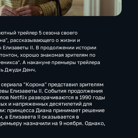
бютный трейлер 5 сезона своего
на", рассказывающего о жизни и
 Елизаветы II. В продолжении истории
Стонтон, хорошо знакомая зрителям по
Феникса". А накануне премьеры трейлера
сь Джуди Денч.
 сериала "Корона" представил зрителям
евы Елизаветы II. События продолжения
лов Netflix разворачиваются в 1990 годы
елых и напряженных десятилетий для
ми: принцесса Диана принимает решение
, а Елизавета II оказывается в
ремьеру назначили на 9 ноября. Однако,