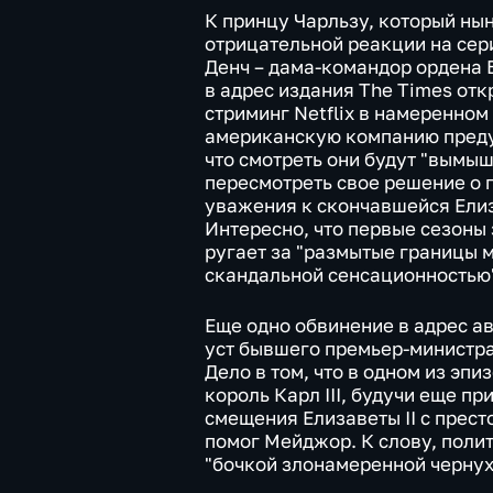
К принцу Чарльзу, который ныне
отрицательной реакции на сер
Денч – дама-командор ордена 
в адрес издания The Times отк
стриминг Netflix в намеренно
американскую компанию преду
что смотреть они будут "вымыш
пересмотреть свое решение о 
уважения к скончавшейся Елиза
Интересно, что первые сезоны 
ругает за "размытые границы 
скандальной сенсационностью
Еще одно обвинение в адрес а
уст бывшего премьер-министр
Дело в том, что в одном из эпи
король Карл III, будучи еще пр
смещения Елизаветы II с престо
помог Мейджор. К слову, полит
"бочкой злонамеренной чернухи