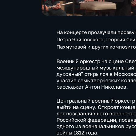
На концерте прозвучали прозву
Петра Чайковского, Георгия Св
Пахмутовой и других композито
Военный оркестр на сцене Све
международный музыкальный ф
духовный" открылся в Московс
участие семь творческих колл
расскажет Антон Николаев.
Центральный военный оркестр 
выйти на сцену. Откроет конц
лет возглавлявшего военно-о
Российской федерации, посвя
одного из военачальников рус
войны 1812 года.