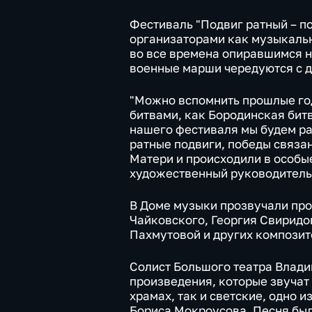
Фестиваль "Подвиг ратный – п
организаторами как музыкаль
во все времена опиравшимся н
военные марши чередуются с 
"Можно вспомнить прошлые го
битвами, как Бородинская бит
нашего фестиваля мы будем ра
ратные подвиги, победы связа
Матери и происходили в особы
художественный руководитель
В Доме музыки прозвучали пр
Чайковского, Георгия Свиридо
Пахмутовой и других композит
Солист Большого театра Влади
произведения, которые звучат
храмах, так и светские, одно 
Бориса Мокроусова. Песня был