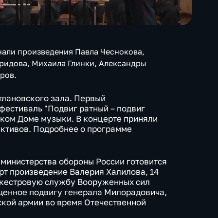
чали произведения Павла Чеснокова,
иридова, Михаила Глинки, Александры
ров.
тлановского зала. Первый
естиваль "Подвиг ратный – подвиг
ком Доме музыки. В концерте приняли
ективов. Подробнее о программе
министерства обороны России готовится
ерт произведение Валерия Халилова, 14
ркестровую службу Вооруженных сил
щенное подвигу генерала Милорадовича,
ской армии во время Отечественной