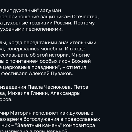
одвиг духовный" задуман
ное приношение защитникам Отечества,
а духовные традиции России. Поэтому
духовными песнопениями.
ды, когда перед такими значительными
ва, совершались молебны. И в ходе
ссказывать об этой истории. Многие
ны с почитанием особых икон Божией
е церковные праздники", – отметил
 фестиваля Алексей Пузаков.
оизведения Павла Чеснокова, Петра
ва, Михаила Глинки, Александры
оров.
мир Маторин исполняет как духовные
 во время богослужения в православных
из них – "Заветный камень" композитора
а написана в годы Великой