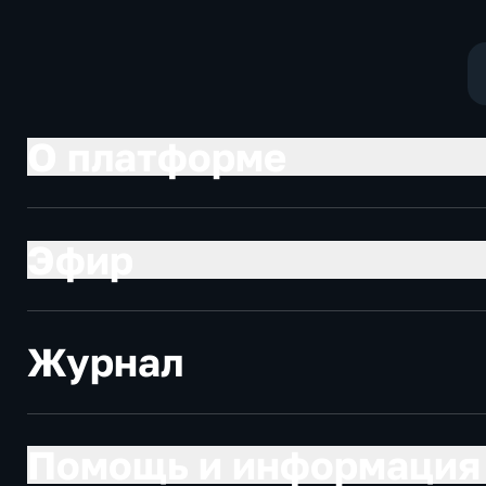
О платформе
Эфир
Журнал
Помощь и информация