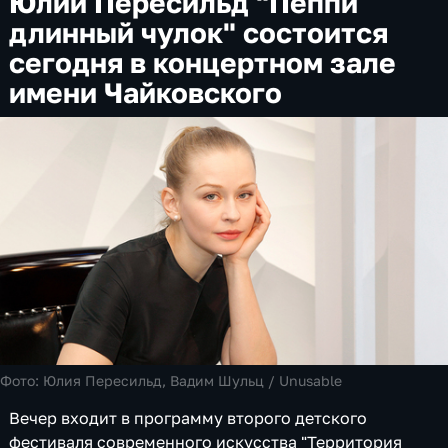
Юлии Пересильд "Пеппи
длинный чулок" состоится
сегодня в концертном зале
имени Чайковского
Фото:
Юлия Пересильд, Вадим Шульц /
Unusable
Вечер входит в программу второго детского
фестиваля современного искусства "Территория