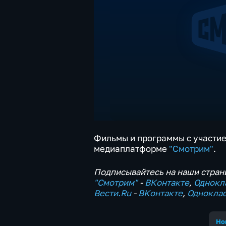
Фильмы и программы с участи
медиаплатформе
"Смотрим"
.
Подписывайтесь на наши страни
"Смотрим"
‐
ВКонтакте
,
Однокл
Вести.Ru
‐
ВКонтакте
,
Однокла
Но