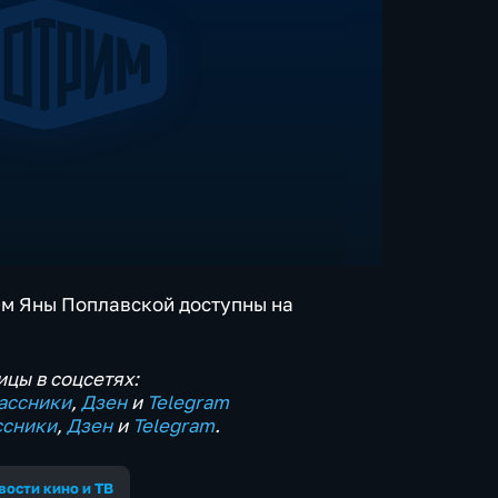
ем Яны Поплавской доступны на
цы в соцсетях:
ассники
,
Дзен
и
Telegram
ссники
,
Дзен
и
Telegram
.
вости кино и ТВ