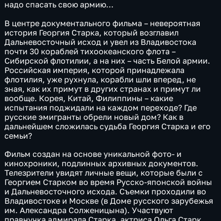
надо спасать свою армию…
В центре документального фильма – невероятная
история Георгия Старка, который возглавил
Дальневосточный исход и увел из Владивостока
почти 30 кораблей тихоокеанского флота –
Сибирской флотилии, а на них – часть Белой армии.
Российская империя, которой принадлежала
флотилия, уже рухнула, корабли шли вперед, не
зная, как их примут в других странах и примут ли
вообще. Корея, Китай, Филиппины – какие
испытания поджидали на каждом переходе? Где
русские эмигранты обрели новый дом? Как в
дальнейшем сложилась судьба Георгия Старка и его
семьи?
Фильм создан на основе уникальной фото- и
кинохроники, подлинных архивных документов.
Телезрители увидят личные вещи, которые были с
Георгием Старком во время Русско-японской войны
и Дальневосточного исхода. Съемки проходили во
Владивостоке и Москве (в Доме русского зарубежья
им. Александра Солженицына). Участвуют
правнучка адмирала Старка, актриса Ольга Старк,