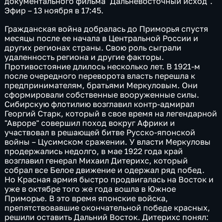
документального фильма "Дальневосточный исход".
Эфир – 13 ноября в 17:45.
Гражданская война добралась до Приморья спустя
месяцы после ее начала в Центральной России и
других регионах страны. Свою роль сыграли
удаленность региона и другие факторы.
Противостояние длилось несколько лет. В 1921-м
после очередного переворота власть перешла к
предпринимателям, братьями Меркуловым. Они
сформировали собственные вооруженные силы.
Сибирскую флотилию возглавил контр-адмирал
Георгий Старк, который в свое время на легендарной
"Авроре" совершил поход вокруг Африки и
участвовал в решающей битве Русско-японской
войны – Цусимском сражении. У власти Меркуловы
продержались недолго, в мае 1922 года край
возглавил генерал Михаил Дитерихс, который
собрал все Белое движение и одержал ряд побед.
Но Красная армия быстро продвигалась на Восток и
уже в октябре того же года вошла в Южное
Приморье. В это время японские войска,
препятствовавшие окончательной победе красных,
решили оставить Дальний Восток. Дитерихс понял: