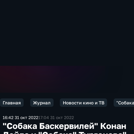
Главная
Журнал
Новости кино и ТВ
"Собака
16:42 31 окт 2022
17:04 31 окт 2022
"Собака Баскервилей" Конан