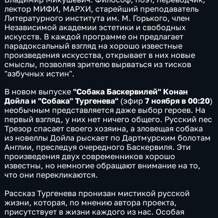
лектор МИФИ, МАРХИ, старейший преподаватель
Литературного института им. М. Горького, член
Независимой академии эстетики и свободных
искусств. В каждой программе он предлагает
парадоксальный взгляд на хорошо известные
произведения искусства, открывает в них новые
смыслы, позволяя зрителю вырваться из тисков
"азбучных истин".
В новом выпуске
"Собака Баскервилей" Конан
Дойла и "Собака" Тургенева"
(эфир
7 ноября в 00:20
)
необычным представляется даже выбор героев. На
первый взгляд, у них нет ничего общего. Русский пес
Трезор спасает своего хозяина, а зловещая собака
из новеллы Дойла рыскает по Дартмурским болотам
Англии, преследуя очередного Баскервиля. Эти
произведения двух современников хорошо
известны, но немногие обращают внимание на то,
что они перекликаются.
Рассказ Тургенева пронизан мистикой русской
жизни, которая, по мнению автора проекта,
присутствует в жизни каждого из нас. Особая