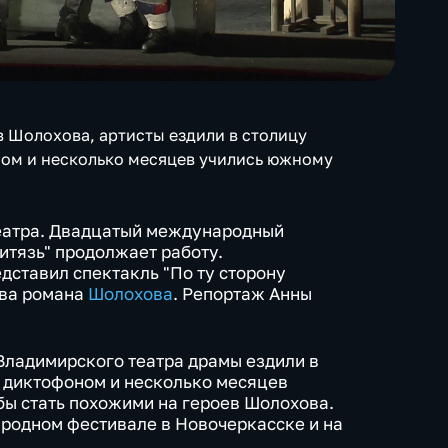
в Шолохова, артисты ездили в столицу
ном и несколько месяцев учились южному
театра. Двадцатый международный
итязь" продолжает работу.
дставил спектакль "По ту сторону
два романа
Шолохова
. Репортаж Анны
 Владимирского театра драмы ездили в
с диктофоном и несколько месяцев
бы стать похожими на героев Шолохова.
родном фестивале в Новочеркасске и на