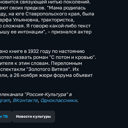
тановится связующей нитью поколений.
ают своих предков. "Мама родилась
оду, на юге Ставропольского края, была
арфа Ульяновна, трактористка,
 сложная. Я говорю какой-либо текст
ышу ее интонации", – признался актер
но книге в 1932 году по настоянию
хотел назвать роман "С потом и кровью".
рителя к этим словам. Переломным
спектакли "Золотого Витязя". Их
ели, а 26 ноября жюри форума объявит
леканала "Россия-Культура" в
gram
,
ВКонтакте
,
Одноклассники
.
и ТВ
Новости культуры