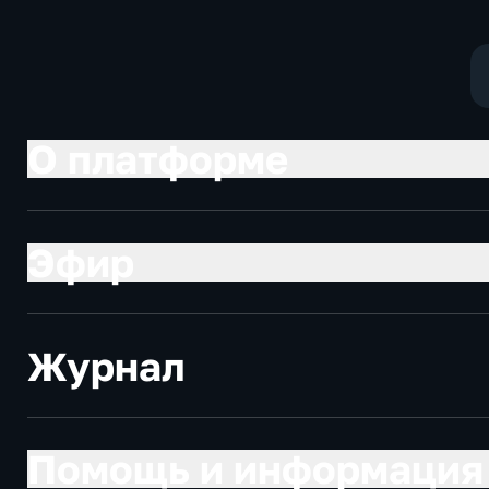
О платформе
Эфир
Журнал
Помощь и информация