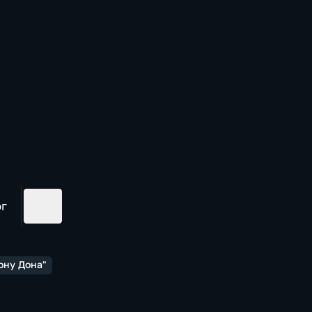
ог
ону Дона"