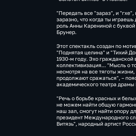
"Передать все "зараз", и "гхе",
заразно, что когда ты играешь 
роль Анны Карениной с буквой 
Брунер.
Этот спектакль создан по мот
"Поднятая целина" и "Тихий До
1930-м году. Эхо гражданской
коллективизация... "Мысль о т
несмотря на все тяготы жизни
продолжают сражаться", – поя
академического театра драмы 
"Речь о борьбе красных и белы
не можем найти общую гармонию
наш зал, смогут найти опору д
президент Международного сл
Витязь", народный артист Росс