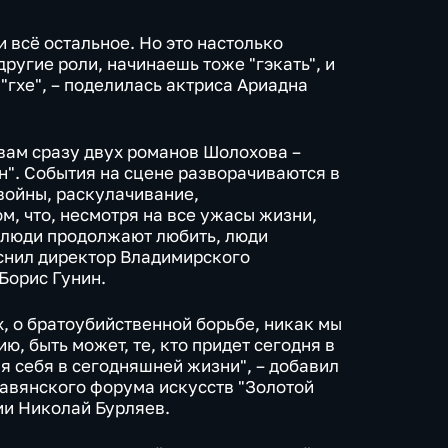
 и всё остальное. Но это настолько
другие роли, начинаешь тоже "гэкать", и
"гхе", – поделилась актриса Ариадна
ивам сразу двух романов Шолохова –
н". События на сцене разворачиваются в
 войны, раскулачивание,
ом, что, несмотря на все ужасы жизни,
, люди продолжают любить, люди
снил директор Владимирского
Борис Гунин.
х, о братоубийственной борьбе, никак мы
, быть может, те, кто придет сегодня в
ля себя в сегодняшней жизни", – добавил
авянского форума искусств "Золотой
ии Николай Бурляев.