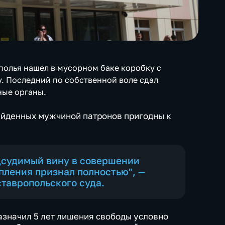
полья нашел в мусорном баке коробку с
у. Последний по собственной воле сдал
ные органы.
найденных мужчиной патронов пригодны к
дсудимый вину в совершении
ления признал полностью", —
тавропольского суда.
значил 5 лет лишения свободы условно