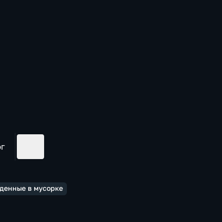
ог
йденные в мусорке