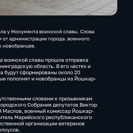
ла у Монумента воинской славы. Слова
и от администрации города. военного
х новобранцев.
а воинской славы прошла отправка
инградскую область. В его частях и
та будут сформированы около 20
ые пополнят и новобранцы из Йошкар-
утственными словами к призывникам
 городского Собрания депутатов Виктор
й Маслов, военный комиссар Йошкар-
дитель Марийского республиканского
ественной организации ветеранов
елоусов.