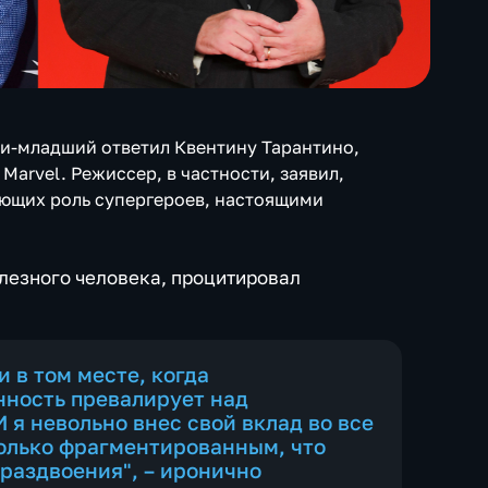
и-младший ответил Квентину Тарантино,
arvel. Режиссер, в частности, заявил,
няющих роль супергероев, настоящими
елезного человека, процитировал
и в том месте, когда
нность превалирует над
 я невольно внес свой вклад во все
только фрагментированным, что
раздвоения", – иронично