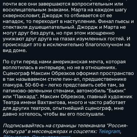
почти все они завершаются вопросительным или
восклицательным знаками. Марта на каждом шагу
сквернословит, Джордж то отбивается от ее
нападок, то переходит в наступление. Финал пьесы и
спектакля душещипательный. Джордж и Марта не
могут друг без друга, но при этом изощренно
унижают друг друга на глазах изумленных гостей. И
происходит это в исключительно благополучном на
вид доме.
По сути перед нами американская мечта, которая
воплотилась в интерьере, но не в отношениях.
Сценограф Максим Обрезков оформил пространство
в так называемом стиле пин-ап, предшественнике
гламура. 50-60-е – легко представить себе там, за
патиново-зелеными стенами, автомобиль "Бьюик"
или "Паккард". Максим Обрезков, главный художник
Театра имени Вахтангова, много и часто работает
для других театров, опытнейший сценограф, мне
давно хотелось, чтобы вы его послушали.
Подписывайтесь на страницы телеканала "Россия-
Культура" в мессенджерах и соцсетях:
Telegram
,
ВКонтакте
,
Одноклассники
.