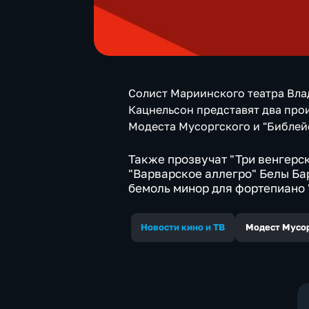
Солист Мариинского театра Вла
Кацнельсон представят два прои
Модеста Мусоргского и "Библей
Также прозвучат "Три венгерск
"Варварское аллегро" Белы Бар
бемоль минор для фортепиано 
Новости кино и ТВ
Модест Мусо