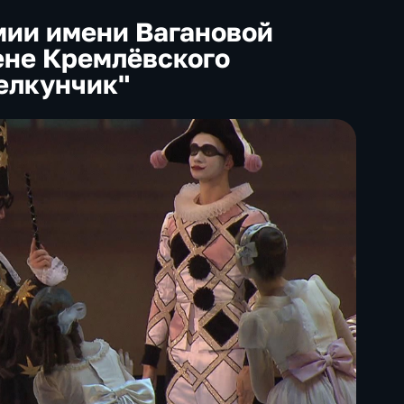
ии имени Вагановой
ене Кремлёвского
елкунчик"