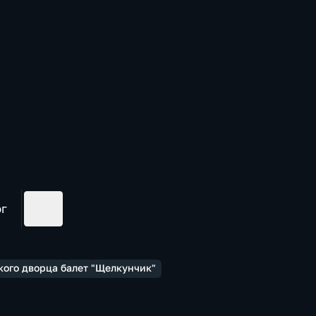
ог
ого дворца балет "Щелкунчик"