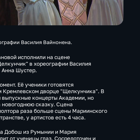
ографии Василия Вайнонена.
ановой исполнили на сцене
Щелкунчик" в хореографии Василия
 Анна Шустер.
омент. Её ученики готовятся
м Кремлевском дворце "Щелкунчика". В
и выпускные концерты Академии, но
а новогоднюю сказку. Сцена
полтора раза больше сцены Мариинского
транстве, у артистов есть 4 часа.
ка Добош из Румынии и Мария
дит от ученицы глаз. Сосредоточен и