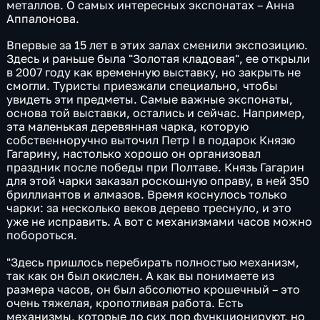
металлов. О самых интересных экспонатах – Анна
Аппалонова.
Впервые за 15 лет в этих залах сменили экспозицию.
Здесь и раньше была "Золотая кладовая", ее открыли
в 2007 году как временную выставку, но закрыть не
смогли. Туристы приезжали специально, чтобы
увидеть эти предметы. Самые важные экспонаты,
основа той выставки, остались и сейчас. Например,
эта маленькая деревянная чарка, которую
собственноручно выточил Петр I в подарок Князю
Гагарину, настолько хорошо он организовал
праздник после победы при Полтаве. Князь Гагарин
для этой чарки заказал роскошную оправу, в ней 350
бриллиантов и алмазов. Время коснулось только
чарки: за несколько веков дерево треснуло, и это
уже не исправить. А вот с механизмами часов можно
побороться.
"Здесь пришлось перебирать полностью механизм,
так как он был окислен. А как вы понимаете из
размера часов, он был абсолютно крошечный – это
очень тяжелая, кропотливая работа. Есть
механизмы, которые до сих пор функционируют, но