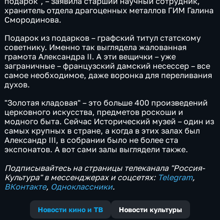
подарок", – заявила старший научный сотрудник,
хранитель отдела драгоценных металлов ГИМ Галина
Смородинова.
Подарок из подарков – графский титул статскому
советнику. Именно так выглядела жалованная
грамота Александра II. А эти вещички – уже
заграничные – французский дамский несеcсер – все
самое необходимое, даже воронка для переливания
духов.
"Золотая кладовая" – это больше 400 произведений
церковного искусства, предметов роскоши и
модного быта. Сейчас Исторический музей – один из
самых крупных в стране, а когда в этих залах был
Александр III, в собрании было не более ста
экспонатов. А вот сами залы выглядели также.
Подписывайтесь на страницы телеканала "Россия-
Культура" в мессенджерах и соцсетях:
Telegram
,
ВКонтакте
,
Одноклассники
.
Новости кино и ТВ
Новости культуры