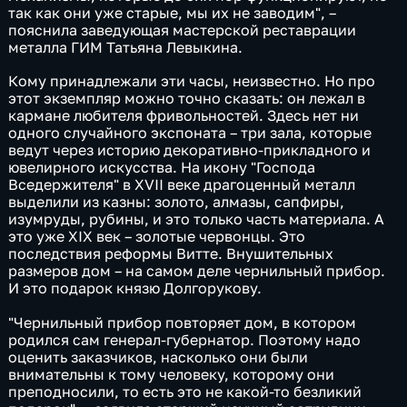
так как они уже старые, мы их не заводим", –
пояснила заведующая мастерской реставрации
металла ГИМ Татьяна Левыкина.
Кому принадлежали эти часы, неизвестно. Но про
этот экземпляр можно точно сказать: он лежал в
кармане любителя фривольностей. Здесь нет ни
одного случайного экспоната – три зала, которые
ведут через историю декоративно-прикладного и
ювелирного искусства. На икону "Господа
Вседержителя" в XVII веке драгоценный металл
выделили из казны: золото, алмазы, сапфиры,
изумруды, рубины, и это только часть материала. А
это уже XIX век – золотые червонцы. Это
последствия реформы Витте. Внушительных
размеров дом – на самом деле чернильный прибор.
И это подарок князю Долгорукову.
"Чернильный прибор повторяет дом, в котором
родился сам генерал-губернатор. Поэтому надо
оценить заказчиков, насколько они были
внимательны к тому человеку, которому они
преподносили, то есть это не какой-то безликий