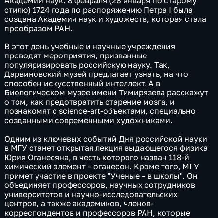
Академии наук. 8 февраля (28 января по старому
стилю) 1724 года по распоряжению Петра I была
создана Академия наук и художеств, которая стала
прообразом РАН.
В этот день учебные и научные учреждения
проводят мероприятия, призванные
популяризировать российскую науку. Так,
Дарвиновский музей предлагает узнать, на что
способен искусственный интеллект. А в
Биологическом музее имени Тимирязева расскажут
о том, как предотвратить старение мозга, и
познакомят с science-art-объектами, специально
созданными современными художниками.
Одним из ключевых событий Дня российской науки
в МГУ станет открытая лекция выдающегося физика
Юрия Оганесяна, в честь которого назван 118-й
химический элемент – оганесон. Кроме того, МГУ
примет участие в проекте "Ученые – в школы". Он
объединяет профессоров, научных сотрудников
университетов и научно-исследовательских
центров, а также академиков, членов-
корреспондентов и профессоров РАН, которые