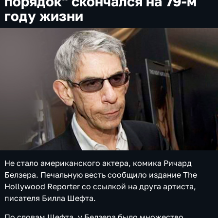
порядок" скончался на 79-м
году жизни
Не стало американского актера, комика Ричард
Белзера. Печальную весть сообщило издание The
Hollywood Reporter со ссылкой на друга артиста,
писателя Билла Шефта.
По словам Шефта, у Белзера было множество