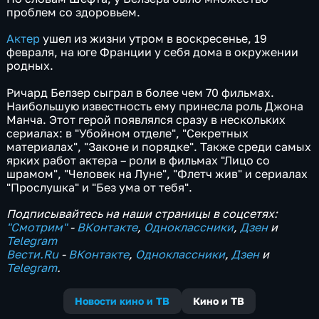
проблем со здоровьем.
Актер
ушел из жизни утром в воскресенье, 19
февраля, на юге Франции у себя дома в окружении
родных.
Ричард Белзер сыграл в более чем 70 фильмах.
Наибольшую известность ему принесла роль Джона
Манча. Этот герой появлялся сразу в нескольких
сериалах: в "Убойном отделе", "Секретных
материалах", "Законе и порядке". Также среди самых
ярких работ актера – роли в фильмах "Лицо со
шрамом", "Человек на Луне", "Флетч жив" и сериалах
"Прослушка" и "Без ума от тебя".
Подписывайтесь на наши страницы в соцсетях:
"Смотрим"
‐
ВКонтакте
,
Одноклассники
,
Дзен
и
Telegram
Вести.Ru
‐
ВКонтакте
,
Одноклассники
,
Дзен
и
Telegram
.
Новости кино и ТВ
Кино и ТВ