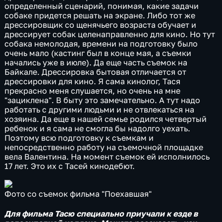
определенный сценарий, понимая, какие задачи
собаке придется решать на экране. Либо тот же
дрессировщик со щенячьего возраста обучает и
дрессирует собак целенаправленно для кино. Но тут
собака немолодая, времени на подготовку было
очень мало (кастинг был в конце мая, а съемки
начались уже в июле). Да еще часть съемок на
Байкале. Дрессировка бытовая отличается от
дрессировки для кино. Я сама кинолог, Тася
прекрасно меня слушается, но очень на мне
"зациклена". В быту это замечательно. А тут надо
работать с другими людьми и не отвлекаться на
хозяина. Да еще в нашей семье родился четвертый
ребенок и я сама не смогла бы надолго уехать.
Поэтому всю подготовку к съемкам и
непосредственно работу на съемочной площадке
вела Валентина. На момент съемок ей исполнилось
17 лет. Это их с Тасей кинодебют.
Фото со съемок фильма "Поехавшая"
Для фильма Тасю специально приучали к езде в