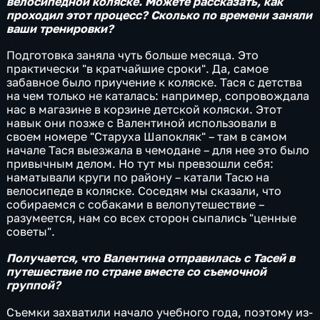
велосипедной коляске. Можете рассказать, как
проходил этот процесс? Сколько по времени заняли
ваши тренировки?
Подготовка заняла чуть больше месяца. Это
практически "в кратчайшие сроки". Да, самое
забавное было приучение к коляске. Тася с детства
на чем только не каталась: например, сопровождала
нас в магазине в корзине детской коляски. Этот
навык они позже с Валентиной использовали в
своем номере "Старуха Шапокляк" – там в самом
начале Тася выезжала в чемодане – для нее это было
привычным делом. Но тут мы превзошли себя:
наматывали круги по району – катали Тасю на
велосипеде в коляске. Соседям мы сказали, что
собираемся с собаками в велопутешествие –
разумеется, нам со всех сторон сыпались "ценные
советы".
Получается, что Валентина отправилась с Тасей в
путешествие по стране вместе со съемочной
группой?
Съемки захватили начало учебного года, поэтому из-