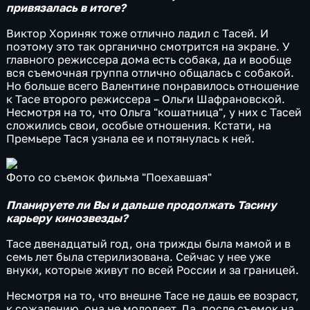
привязалась в итоге?
Виктор Хориняк тоже отлично ладил с Тасей. И
поэтому это так органично смотрится на экране. У
главного режиссера дома есть собака, да и вообще
вся съемочная группа отлично общалась с собакой.
Но больше всего Валентине понравилось отношение
к Тасе второго режиссера – Ольги Шафрановской.
Несмотря на то, что Ольга "кошатница", у них с Тасей
сложились свои, особые отношения. Кстати, на
Премьере Тася узнала ее и потянулась к ней.
Фото со съемок фильма "Поехавшая"
Планируете ли Вы и дальше продолжать Тасину
карьеру кинозвезды?
Тасе двенадцатый год, она трижды была мамой и в
семь лет была стерилизована. Сейчас у нее уже
внуки, которые живут по всей России и за границей.
Несмотря на то, что внешне Тасе не дашь ее возраст,
к сожалению, она не молодеет. Да, после съемок на