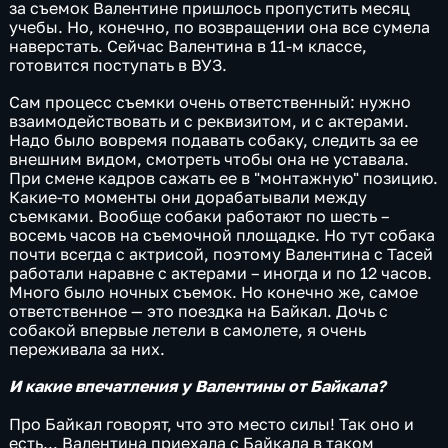
за съемок Валентине пришлось пропустить месяц
учебы. Но, конечно, по возвращении она все сумела
наверстать. Сейчас Валентина в 11-м классе,
готовится поступать в ВУЗ.
Сам процесс съемки очень ответственный: нужно
взаимодействовать и с реквизитом, и с актерами.
Надо было вовремя подавать собаку, следить за ее
внешним видом, смотреть чтобы она не уставала.
При смене кадров сажать ее в "монтажную" позицию.
Какие-то моменты они дорабатывали между
съемками. Вообще собаки работают по шесть –
восемь часов на съемочной площадке. Но тут собака
почти всегда с актрисой, поэтому Валентина с Тасей
работали наравне с актерами – иногда и по 12 часов.
Много было ночных съемок. Но конечно же, самое
ответственное — это поездка на Байкал. Дочь с
собакой впервые летели в самолете, я очень
переживала за них.
И какие впечатления у Валентины от Байкала?
Про Байкал говорят, что это место силы! Так оно и
есть... Валентина приехала с Байкала в таком