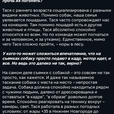
прочь их погонять?
Тася с раннего возраста социализирована с разными
видами животных. Помимо собак, наша семья
увлекается лошадьми. Тася часто сопровождает нас
на конюшню. Там помимо лошадей есть и другие
животные и птицы. Тася абсолютно спокойно
относится ко всем. Но по команде может погнаться
и за человеком, и за утками). Единственное, мимо
чего Тасе сложно пройти, – норы в лесу.
У кого-то может сложиться впечатление, что на
съемках собаку просто подают в кадр, мотор идет, и
все. Но ведь это далеко не так, верно?
На самом деле съемки с собакой – это совсем не так
просто, как кажется. И даже так называемое
таскание собаки с места на место – непростая
задача. Собака должна спокойно находиться рядом
с чужими людьми, далеко от дрессировщика и
оставаться "в кадре", "в образе" довольно долгое
время. Спокойно реагировать на технику вокруг –
камеры, свет. Тася работала в разных погодных
условиях: от жары +35 в Нижнем Новгороде до