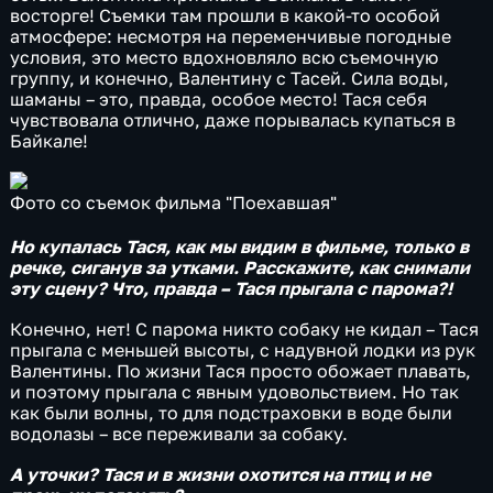
восторге! Съемки там прошли в какой-то особой
атмосфере: несмотря на переменчивые погодные
условия, это место вдохновляло всю съемочную
группу, и конечно, Валентину с Тасей. Сила воды,
шаманы – это, правда, особое место! Тася себя
чувствовала отлично, даже порывалась купаться в
Байкале!
Фото со съемок фильма "Поехавшая"
Но купалась Тася, как мы видим в фильме, только в
речке, сиганув за утками. Расскажите, как снимали
эту сцену? Что, правда – Тася прыгала с парома?!
Конечно, нет! С парома никто собаку не кидал – Тася
прыгала с меньшей высоты, с надувной лодки из рук
Валентины. По жизни Тася просто обожает плавать,
и поэтому прыгала с явным удовольствием. Но так
как были волны, то для подстраховки в воде были
водолазы – все переживали за собаку.
А уточки? Тася и в жизни охотится на птиц и не