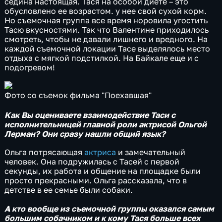
седина настоящая. Тася на особой диете – это
обусловлено ее возрастом. у нее свой сухой корм.
Но съемочная группа все время норовила угостить
Тасю вкусностями. Так что Валентине приходилось
смотреть, чтобы не давали лишнего и вредного. На
каждой съемочной локации Тасе выделялось место
отдыха с мягкой подстилкой. На Байкале еще и с
подогревом!
Фото со съемок фильма "Поехавшая"
Как Вы оцениваете взаимодействие Таси с
исполнительницей главной роли актрисой Ольгой
Лерман? Они сразу нашли общий язык?
Ольга потрясающая
актриса
и замечательный
человек. Она подружилась с Тасей с первой
секунды, их работа и общение на площадке были
просто прекрасными. Ольга рассказала, что в
детстве в ее семье были собаки.
А кто вообще из съемочной группы оказался самым
большим собачником и к кому Тася больше всех