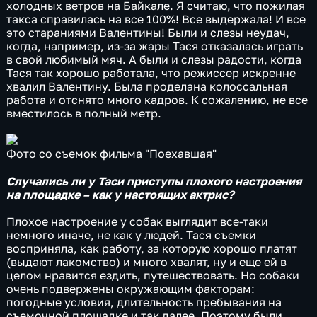
холодных ветров на Байкале. Я считаю, что пожилая
такса справилась на все 100%! Все выдержала! И все
это стараниями Валентины! Были и слезы неудач,
когда, например, из-за жары Тася отказалась играть
в свой любимый мяч. А были и слезы радости, когда
Тася так хорошо работала, что режиссер искренне
хвалил Валентину. Была проделана колоссальная
работа и отснято много кадров. К сожалению, не все
вместилось в полный метр.
Фото со съемок фильма "Поехавшая"
Случались ли у Таси приступы плохого настроения
на площадке – как у настоящих актрис?
Плохое настроение у собак выглядит все-таки
немного иначе, не как у людей. Тася съемки
восприняла, как работу, за которую хорошо платят
(выдают лакомство) и много хвалят, ну и еще ей в
целом нравится ездить, путешествовать. Но собаки
очень подвержены окружающим факторам:
погодные условия, длительность пребывания на
съемочной площадке и так далее. Поэтому были