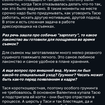
моменты, когда Тася отказывалась делать что-то так,
как это было задумано. В такие моменты на месте
срочно надо было придумывать, как уговорить Тасю
работать, искать другую мотивацию, другой подход.
В этом и есть сложная задача в работе
дрессировщика на съемках.
Раз речь зашла про собачью "зарплату", то какое
лакомство вы готовили для поощрения во время
съемок?
Для съемок мы заготавливали много мелко резаного
сушеного говяжьего легкого. Это самое любимое
лакомство и самое удобное в плане хранения.
А еще вопрос про внешний вид. Нужен ли был
какой-то специальный уход? Груминг? Чесать может
быть как-то перед появлением в кадре?
Тася короткошерстная, поэтому особого груминга
не требовалось. В основном Валентина купала Тасю
и подстригала ей когти – они быстро отрастали в
процессе. А шерсть у Таси и так блестящая, да и