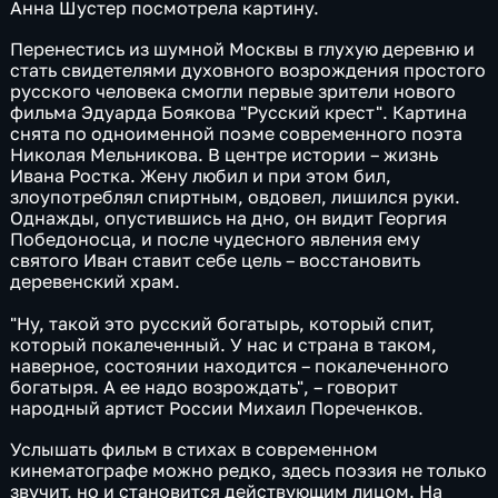
Анна Шустер посмотрела картину.
Перенестись из шумной Москвы в глухую деревню и
стать свидетелями духовного возрождения простого
русского человека смогли первые зрители нового
фильма Эдуарда Боякова "Русский крест". Картина
снята по одноименной поэме современного поэта
Николая Мельникова. В центре истории – жизнь
Ивана Ростка. Жену любил и при этом бил,
злоупотреблял спиртным, овдовел, лишился руки.
Однажды, опустившись на дно, он видит Георгия
Победоносца, и после чудесного явления ему
святого Иван ставит себе цель – восстановить
деревенский храм.
"Ну, такой это русский богатырь, который спит,
который покалеченный. У нас и страна в таком,
наверное, состоянии находится – покалеченного
богатыря. А ее надо возрождать", – говорит
народный артист России Михаил Пореченков.
Услышать фильм в стихах в современном
кинематографе можно редко, здесь поэзия не только
звучит, но и становится действующим лицом. На