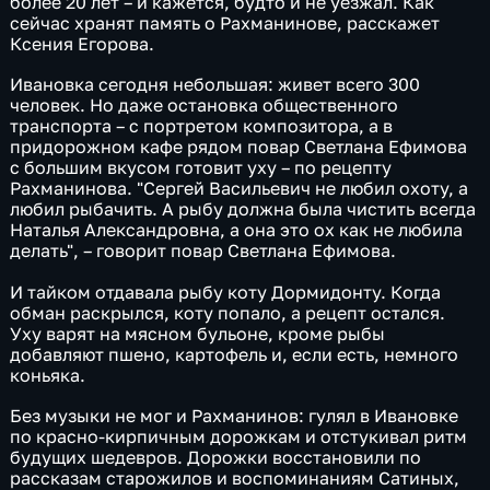
более 20 лет – и кажется, будто и не уезжал. Как
сейчас хранят память о Рахманинове, расскажет
Ксения Егорова.
Ивановка сегодня небольшая: живет всего 300
человек. Но даже остановка общественного
транспорта – с портретом композитора, а в
придорожном кафе рядом повар Светлана Ефимова
с большим вкусом готовит уху – по рецепту
Рахманинова. "Сергей Васильевич не любил охоту, а
любил рыбачить. А рыбу должна была чистить всегда
Наталья Александровна, а она это ох как не любила
делать", – говорит повар Светлана Ефимова.
И тайком отдавала рыбу коту Дормидонту. Когда
обман раскрылся, коту попало, а рецепт остался.
Уху варят на мясном бульоне, кроме рыбы
добавляют пшено, картофель и, если есть, немного
коньяка.
Без музыки не мог и Рахманинов: гулял в Ивановке
по красно-кирпичным дорожкам и отстукивал ритм
будущих шедевров. Дорожки восстановили по
рассказам старожилов и воспоминаниям Сатиных,