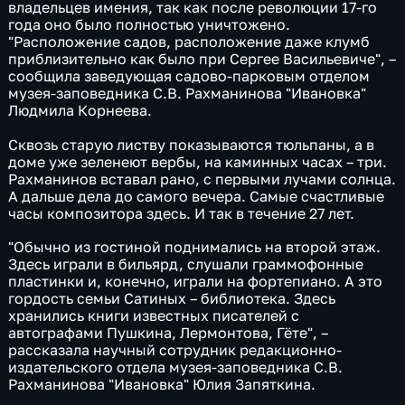
владельцев имения, так как после революции 17-го
года оно было полностью уничтожено.
"Расположение садов, расположение даже клумб
приблизительно как было при Сергее Васильевиче", –
сообщила заведующая садово-парковым отделом
музея-заповедника С.В. Рахманинова "Ивановка"
Людмила Корнеева.
Сквозь старую листву показываются тюльпаны, а в
доме уже зеленеют вербы, на каминных часах – три.
Рахманинов вставал рано, с первыми лучами солнца.
А дальше дела до самого вечера. Самые счастливые
часы композитора здесь. И так в течение 27 лет.
"Обычно из гостиной поднимались на второй этаж.
Здесь играли в бильярд, слушали граммофонные
пластинки и, конечно, играли на фортепиано. А это
гордость семьи Сатиных – библиотека. Здесь
хранились книги известных писателей с
автографами Пушкина, Лермонтова, Гёте", –
рассказала научный сотрудник редакционно-
издательского отдела музея-заповедника С.В.
Рахманинова "Ивановка" Юлия Запяткина.