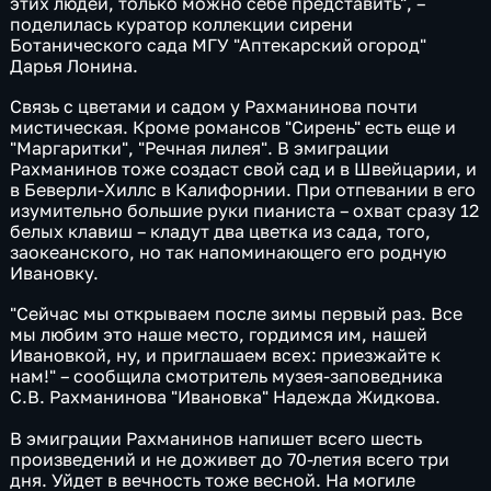
этих людей, только можно себе представить", –
поделилась куратор коллекции сирени
Ботанического сада МГУ "Аптекарский огород"
Дарья Лонина.
Связь с цветами и садом у Рахманинова почти
мистическая. Кроме романсов "Сирень" есть еще и
"Маргаритки", "Речная лилея". В эмиграции
Рахманинов тоже создаст свой сад и в Швейцарии, и
в Беверли-Хиллс в Калифорнии. При отпевании в его
изумительно большие руки пианиста – охват сразу 12
белых клавиш – кладут два цветка из сада, того,
заокеанского, но так напоминающего его родную
Ивановку.
"Сейчас мы открываем после зимы первый раз. Все
мы любим это наше место, гордимся им, нашей
Ивановкой, ну, и приглашаем всех: приезжайте к
нам!" – сообщила смотритель музея-заповедника
С.В. Рахманинова "Ивановка" Надежда Жидкова.
В эмиграции Рахманинов напишет всего шесть
произведений и не доживет до 70-летия всего три
дня. Уйдет в вечность тоже весной. На могиле