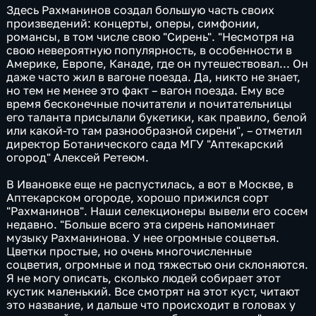
Здесь Рахманинов создал большую часть своих
произведений: концерты, оперы, симфонии,
романсы, в том числе свою "Сирень". "Несмотря на
свою невероятную популярность, в особенности в
Америке, Европе, Канаде, где он путешествовал... Он
даже часто жил в вагоне поезда. Да, никто не знает,
но тем не менее это факт – вагон поезда. Ему все
время бесконечные почитатели и почитательницы
его таланта присылали букетики, как правило, белой
или какой-то там разнообразной сирени", – отметил
директор Ботанического сада МГУ "Аптекарский
огород" Алексей Ретеюм.
В Ивановке еще не распустилась, а вот в Москве, в
Аптекарском огороде, хорошо прижился сорт
"Рахманинов". Наши селекционеры вывели его сосем
недавно. "Больше всего эта сирень напоминает
музыку Рахманинова. У нее огромные соцветья.
Цветки простые, но очень многочисленные
соцветия, огромные и под тяжестью они склоняются.
Я не могу описать, сколько людей собирает этот
кустик маленький. Все смотрят на этот куст, читают
это название, и дальше что происходит в головах у