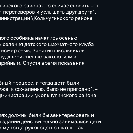
инского района его сейчас сносить нет,
л переговоров и услышать друг друга", –
министрации \Кольчугинского района
ого особняка начались осенью
выселения детского шахматного клуба
 номер семь. Занятия школьников
ву, двери спешно заколотили и
арийным. Спустя время показания
бный процесс, и тогда дети были
уже, к сожалению, было не пригодно", –
дминистрации \Кольчугинского района
иях должны были бы заинтересовать и
м здании действительно занимались дети
чему тогда руководство школы так