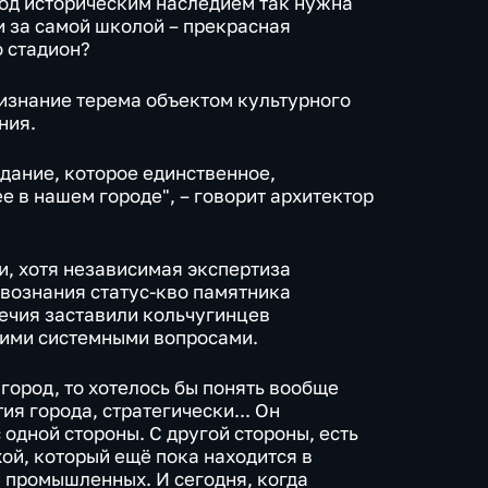
под историческим наследием так нужна
и за самой школой – прекрасная
о стадион?
изнание терема объектом культурного
ния.
здание, которое единственное,
е в нашем городе", – говорит архитектор
и, хотя независимая экспертиза
твознания статус-кво памятника
речия заставили кольчугинцев
щими системными вопросами.
 город, то хотелось бы понять вообще
ия города, стратегически... Он
 одной стороны. С другой стороны, есть
й, который ещё пока находится в
й промышленных. И сегодня, когда