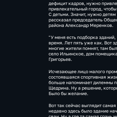
дефицит кадров, нужно привле
привлекательный город, чтоб
С детьми. Значит, нужно детям 
рассказал председатель Обще
района Александр Меренков.
"У меня есть подборка зданий
время. Лет пять уже как. Вот 
многие жители помнят, там был
село Ильинское, дом помещика
Григорьев.
Исчезающее лицо малого промы
состоявшаяся спортивная жиз
больше напоминает дилеммы п
Щедрина. Ну а решение, которо
Было бы желание.
Вот так сейчас выглядит сама
недавно здесь было здание нач
сваи. Ну а где та самая грань