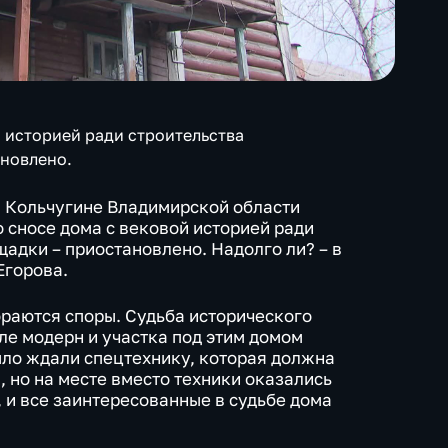
й историей ради строительства
ановлено.
в Кольчугине Владимирской области
 сносе дома с вековой историей ради
адки – приостановлено. Надолго ли? – в
Егорова.
раются споры. Судьба исторического
иле модерн и участка под этим домом
ыло ждали спецтехнику, которая должна
, но на месте вместо техники оказались
 и все заинтересованные в судьбе дома