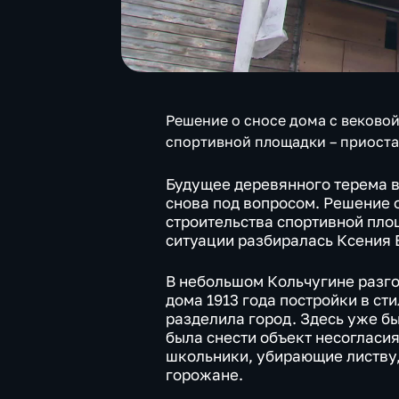
Решение о сносе дома с веково
спортивной площадки – приост
Будущее деревянного терема 
снова под вопросом. Решение о
строительства спортивной площ
ситуации разбиралась Ксения 
В небольшом Кольчугине разго
дома 1913 года постройки в ст
разделила город. Здесь уже б
была снести объект несогласия
школьники, убирающие листву,
горожане.