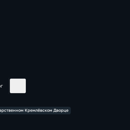
ог
дарственном Кремлёвском Дворце