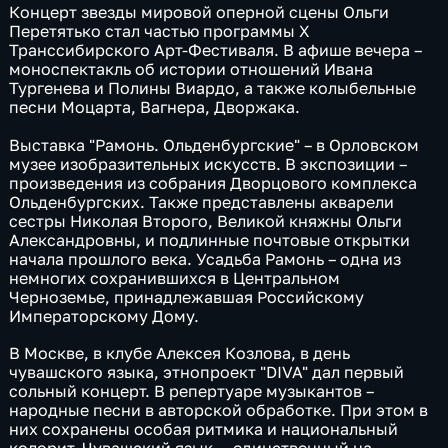
Концерт звезды мировой оперной сцены Ольги
Перетятько стал частью программы X
Транссибирского Арт-Фестиваля. В афише вечера –
моноспектакль об истории отношений Ивана
Тургенева и Полины Виардо, а также колыбельные
песни Моцарта, Вагнера, Дворжака.
Выставка "Рамонь. Ольденбургские" – в Орловском
музее изобразительных искусств. В экспозиции –
произведения из собрания Дворцового комплекса
Ольденбургских. Также представлены акварели
сестры Николая Второго, Великой княжны Ольги
Александровны, и подлинные почтовые открытки
начала прошлого века. Усадьба Рамонь – одна из
немногих сохранившихся в Центральном
Черноземье, принадлежавшая Российскому
Императорскому Дому.
В Москве, в клубе Алексея Козлова, в день
чувашского языка, этнопроект "DIVA" дал первый
сольный концерт. В репертуаре музыкантов –
народные песни в авторской обработке. При этом в
них сохранены особая ритмика и национальный