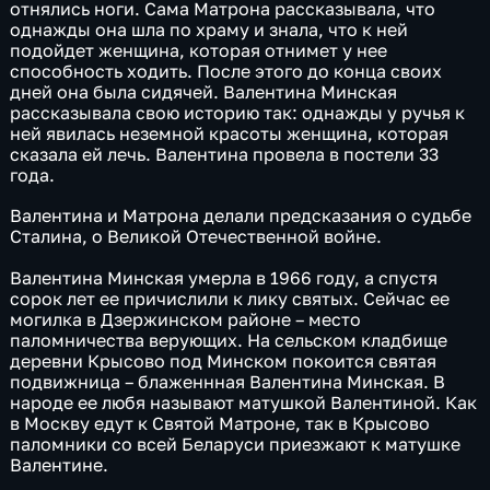
отнялись ноги. Сама Матрона рассказывала, что
однажды она шла по храму и знала, что к ней
подойдет женщина, которая отнимет у нее
способность ходить. После этого до конца своих
дней она была сидячей. Валентина Минская
рассказывала свою историю так: однажды у ручья к
ней явилась неземной красоты женщина, которая
сказала ей лечь. Валентина провела в постели 33
года.
Валентина и Матрона делали предсказания о судьбе
Сталина, о Великой Отечественной войне.
Валентина Минская умерла в 1966 году, а спустя
сорок лет ее причислили к лику святых. Сейчас ее
могилка в Дзержинском районе – место
паломничества верующих. На сельском кладбище
деревни Крысово под Минском покоится святая
подвижница – блаженнная Валентина Минская. В
народе ее любя называют матушкой Валентиной. Как
в Москву едут к Святой Матроне, так в Крысово
паломники со всей Беларуси приезжают к матушке
Валентине.