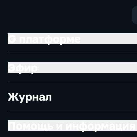
О платформе
Эфир
Журнал
Помощь и информация