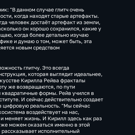
к: "В данном случае глитч очень
ости, когда находят старые артефакты.
гда человек достаёт артефакт из земли,
насколько он хорошо сохранился, какие у
ущаю, когда более детально изучаю
ике и думаю о том, может быть, эта
ляется новым средством
ожность глитчу. Это всегда
струкция, которая выглядит идеальнее,
скусстве Кирилла Рейва фракталы
оту же возвращаются, по пути
 квадратичные формы. Рейв учился в
титуте. И сейчас действительно создает
в цифровую реальность. "Мы сейчас
косистема воздействует на нас,
и меняет жизнь. И Кирилл здесь как раз
уже можем оказаться именно в этой
– рассказывает исполнительный