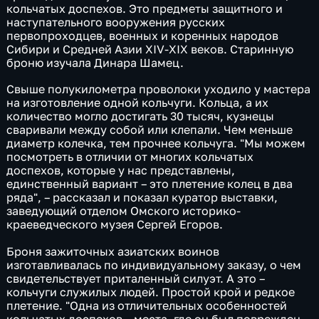
кольчатых доспехов. Это предметы защитного и
наступательного вооружения русских
первопроходцев, военных и коренных народов
Сибири и Средней Азии XIV-XIX веков. Старинную
броню изучала Динара Шамец.
Свыше полукилометра проволоки уходило у мастера
на изготовление одной кольчуги. Кольца, а их
количество могло достигать 30 тысяч, кузнецы
сваривали между собой или клепали. Чем меньше
диаметр колечка, тем прочнее кольчуга. "Мы можем
посмотреть в отличии от многих кольчатых
доспехов, которые у нас представлены,
единственный вариант – это плетение колец в два
ряда", – рассказал и показал куратор выставки,
заведующий отделом Омского историко-
краеведческого музея Сергей Егоров.
Броня зажиточных азиатских воинов
изготавливалась по индивидуальному заказу, о чем
свидетельствует приталенный силуэт. А это –
кольчуги служилых людей. Простой крой и редкое
плетение. "Одна из отличительных особенностей
кольчатых доспехов – места, где он был поврежден