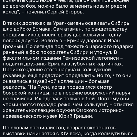
во время боя, можно было заменить новым рядом
колец", – пояснил Сергей Егоров.
В таких доспехах за Урал-камень осваивать Сибирь
шло войско Ермака. Сам атаман, по свидетельству
сподвижников, носил сразу две кольчуги – одну
поверх другой. Золотую – Ермаку даровал Иван
Грозный. По легенде под тяжестью царского подарка
раненый в бою покоритель Сибири и утонул. В
факсимильном издании Ремизовской летописи –
подвиги дружины Ермака в лубочных картинках.
Происхождение этого наруча и кольчужной
рукавицы еще предстоит определить. Но то, что они
оказались в музейной коллекции – большая
редкость. "На Руси, когда проводился смотр
боярской конницы, то в перечне вооружений наруч
не значился. Их одевали только в бой. Поэтому они
упоминаются гораздо реже, чем кольчуги", – отметил
хранитель коллекции оружия Омского историко-
краеведческого музея Юрий Гришин.
По словам специалистов, возраст экспонатов
выставки начинается с XIV века, когда кольчуги были