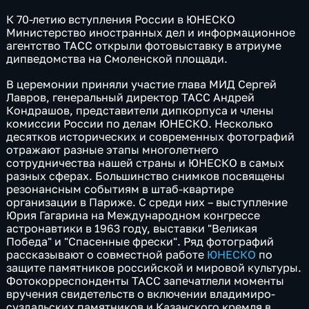
К 70-летию вступления России в ЮНЕСКО
Министерство иностранных дел и информационное
агентство ТАСС открыли фотовыставку в атриуме
дипведомства на Смоленской площади.
В церемонии приняли участие глава МИД Сергей
Лавров, генеральный директор ТАСС Андрей
Кондрашов, представители дипкорпуса и члены
комиссии России по делам ЮНЕСКО. Несколько
десятков исторических и современных фотографий
отражают разные этапы многолетнего
сотрудничества нашей страны и ЮНЕСКО в самых
разных сферах. Большинство снимков посвящены
резонансным событиям в штаб-квартире
организации в Париже. С среди них – выступление
Юрия Гагарина на Международном конгрессе
астронавтики в 1963 году, выставки "Великая
Победа" и "Спасенные фрески". Ряд фотографий
рассказывают о совместной работе
ЮНЕСКО
по
защите памятников российской и мировой культуры.
Фотокорреспонденты ТАСС запечатлели моменты
вручения свидетельств о включении владимиро-
суздальских памятников и Казанского кремля в