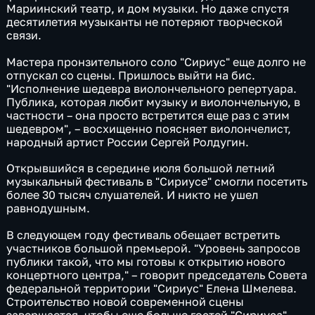
Мариинский театр, и дом музыки. Но даже спустя
десятилетия музыканты не потеряют творческой
связи.
Мастера пронзительного соло "Сириус" еще долго не
отпускал со сцены. Пришлось выйти на бис.
"Исполнение шедевра виолончельного репертуара.
Публика, которая любит музыку и виолончельную, в
частности – она просто встретится еще раз с этим
шедевром", – восхищенно поясняет виолончелист,
народный артист России Сергей Ролдугин.
Открывшийся в середине июля большой летний
музыкальный фестиваль в "Сириусе" смогли посетить
более 30 тысяч слушателей. И никто не ушел
равнодушным.
В следующем году фестиваль обещает встретить
участников большой премьерой. "Уровень запросов
публики такой, что мы готовы к открытию нового
концертного центра," – говорит председатель Совета
федеральной территории "Сириус" Елена Шмелева.
Строительство новой современной сцены
завершается, чтобы еще больше гостей "Сириуса"