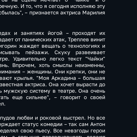
ечную. И то, что я сегодня исполняю эту
 сбылась", – признается актриса Марилия
едах и занятиях йогой – проходят их
адает от панических атак, Треплев винит
ригорин жаждет вещать о технологиях и
исывать пейзажи. Скуку развеивает
ре. Удивительно легко текст "Чайки"
нь. Впрочем, хоть смыслы неизменны,
нимания – женщины. Они крепки, они не
вают крылья. "Моя Аркадина – большая
известная актриса. Она хочет вырасти до
ь мужскую систему в театре. Она очень
ать еще сильнее", – говорит о своей
л.
ь пудов любви и роковой выстрел. Но все
рждает статус комедии – так сам Антон
еделял свою пьесу. Все невзгоды герои