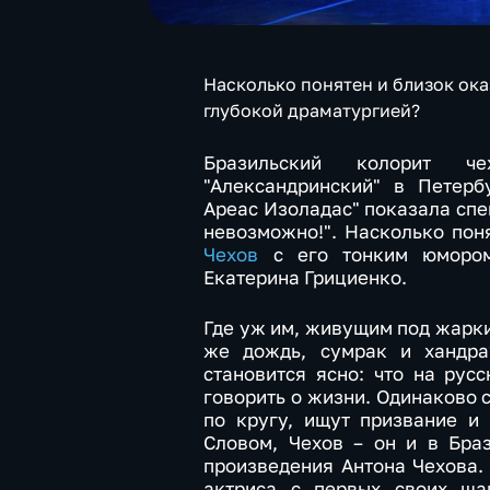
Насколько понятен и близок ока
глубокой драматургией?
Бразильский колорит че
"Александринский" в Петерб
Ареас Изоладас" показала спе
невозможно!". Насколько пон
Чехов
с его тонким юмором
Екатерина Грициенко.
Где уж им, живущим под жарки
же дождь, сумрак и хандра
становится ясно: что на рус
говорить о жизни. Одинаково 
по кругу, ищут призвание и 
Словом, Чехов – он и в Бра
произведения Антона Чехова.
актриса с первых своих ша