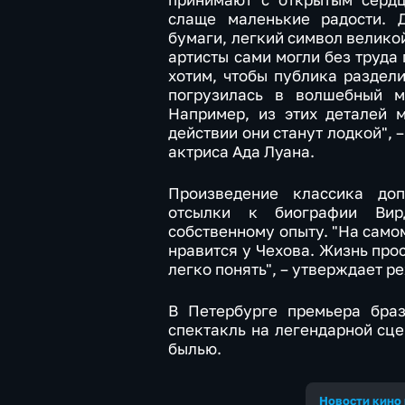
принимают с открытым сердц
слаще маленькие радости. 
бумаги, легкий символ велико
артисты сами могли без труда
хотим, чтобы публика раздели
погрузилась в волшебный м
Например, из этих деталей 
действии они станут лодкой", 
актриса Ада Луана.
Произведение классика доп
отсылки к биографии Ви
собственному опыту. "На самом 
нравится у Чехова. Жизнь прос
легко понять", – утверждает р
В Петербурге премьера браз
спектакль на легендарной сце
былью.
Новости кино 