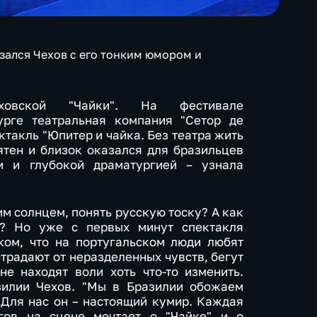
зался Чехов с его тонким юмором и
ховской "Чайки". На фестивале
урге театральная компания "Сетор де
ктакль "Юпитер и чайка. Без театра жить
ятен и близок оказался для бразильцев
 и глубокой драматургией – узнала
м солнцем, понять русскую тоску? А как
? Но уже с первых минут спектакля
ском, что на португальском люди любят
страдают от неразделенных чувств, бегут
не находят воли хоть что-то изменить.
зилии Чехов. "Мы в Бразилии обожаем
 Для нас он – настоящий кумир. Каждая
гов на сцене мечтает о "Чайке" и о