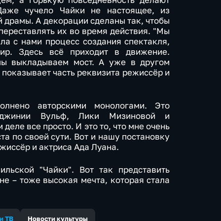
ем, а горькую повседневность делают
Даже чучело Чайки не настоящее, из
й драмы. А декорации сделаны так, чтобы
 переставлять их во время действия. "Мы
ла с нами процесс создания спектакля,
ир. Здесь всё приходит в движение.
мы выкладываем мост. А уже в другом
– показывает часть реквизита режиссёр и
олнено авторскими монологами. Это
рджинии Вульф, Лики Мизиновой и
деле все просто. И это то, что мне очень
та по своей сути. Вот и нашу постановку
ежиссёр и актриса Ада Луана.
ильской "Чайки". Вот так представить
не – тоже высокая мечта, которая стала
и ТВ
Новости культуры