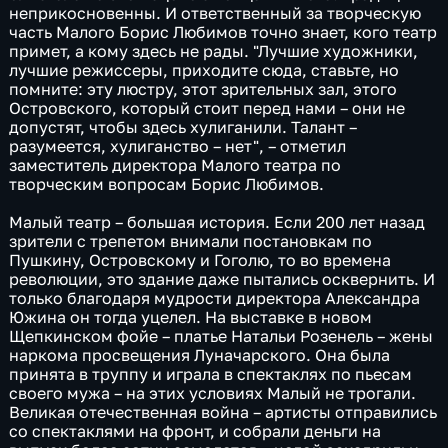
неприкосновенны. И ответственный за творческую
часть Малого Борис Любимов точно знает, кого театр
примет, а кому здесь не рады. "Лучшие художники,
лучшие режиссеры, приходите сюда, ставьте, но
помните: эту люстру, этот зрительных зал, этого
Островского, который стоит перед нами – они не
допустят, чтобы здесь хулиганили. Талант –
разумеется, хулиганство – нет", – отметил
заместитель директора Малого театра по
творческим вопросам Борис Любимов.
Малый театр – большая история. Если 200 лет назад
зрители с трепетом внимали постановкам по
Пушкину, Островскому и Гоголю, то во времена
революции, это здание даже пытались осквернить. И
только благодаря мудрости директора Александра
Южина он тогда уцелел. На выставке в новом
Щепкинском фойе – платье Натальи Розенель – жены
наркома просвещения Луначарского. Она была
принята в труппу и играла в спектаклях по пьесам
своего мужа – на этих условиях Малый не трогали.
Великая отечественная война – артисты отправились
со спектаклями на фронт, и собрали деньги на