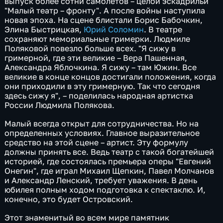
выпуск более сотни самолетов – целой эскадрильи
"Малый театр – фронту". А после войны наступила
новая эпоха. На сцене блистали Борис Бабочкин,
Элина Быстрицкая,
Юрий Соломин
. В театре
сохраняют мемориальные гримерки. Людмиле
Поляковой повезло больше всех. "Я сижу в
гримерной, где эти великие – Вера Пашенная,
Александра Яблочкина. Я сижу – там Южин. Все
великие в конце концов достигали положения, когда
они приходили в эту гримерную. Так что сегодня
здесь сижу я", – поделилась народная артистка
России Людмила Полякова.
Малый всегда открыт для сотрудничества. Но на
определенных условиях. Главное выразительное
средство на этой сцене – артист. Эту формулу
должны принять все. Ведь театр с такой богатейшей
историей, где состоялась премьера оперы "Евгений
Онегин", где играл Михаил Щепкин, Павел Молчанов
и Александр Ленский, требует уважения. В день
юбилея полным ходом подготовка к спектаклю. И,
конечно, это будет Островский.
Этот знаменитый во всем мире памятник