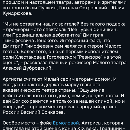
прошлом и настоящем театра, авторами и зрителями
которого были Пушкин, Гоголь и Островский – Юлия
Кундрюкова.
"Мы не оставили наших зрителей без такого подарка
– премьеры – это спектакль "Лев Гурыч Синичкин,
или Провинциальная дебютантка" Дмитрия
Тимофеевича Ленского. Интересный факт, что
Дмитрий Тимофеевич сам являлся актером Малого
театра. Более того, он был первым исполнителем
роли Хлестакова в Гоголевском "Ревизоре" на этой
сцене", – рассказал главный режиссёр Малого театра
Алексей Дубровский.
Артисты считают Малый своим вторым домом. И
всегда стараются держать марку главного
академического театра страны. "Ощущение
действительного этого дома, семьи, сердечности. И
дай Бог сохранится не только за нашей спиной, но и
впереди", – прокомментировал народный артист
России Василий Бочкарев.
Особое место – фойе
Ермоловой
. Актрисы, которая
блистала на этой сцене с конца XIX века. Традиции –